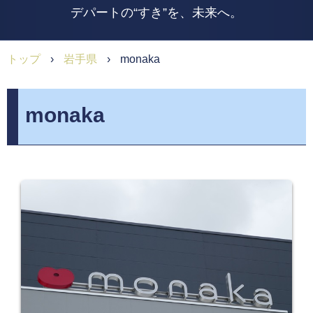
デパートの“すき”を、未来へ。
トップ
›
岩手県
›
monaka
monaka