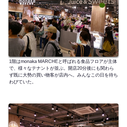
1階はmonaka MARCHEと呼ばれる食品フロアが主体
で、様々なテナントが並ぶ。開店20分後にも関わら
ず既に大勢の買い物客が店内へ。みんなこの日を待ち
わびていた。