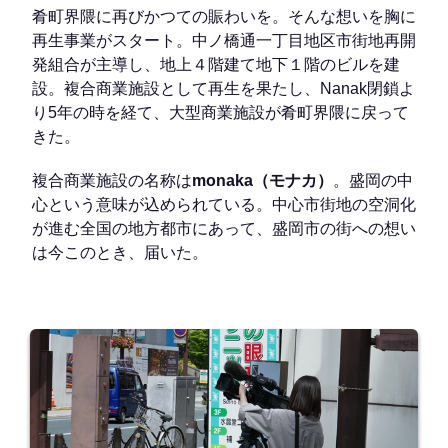
肴町界隈に再びかつての賑わいを。そんな想いを胸に
再生事業がスタート。中ノ橋通一丁目地区市街地再開
発組合が主導し、地上４階建て地下１階のビルを建
設。複合商業施設として再生を果たし、Nanak閉鎖よ
り5年の時を経て、大型商業施設が肴町界隈に戻って
きた。
複合商業施設の名称は
monaka（モナカ）
。盛岡の中
心という意味が込められている。中心市街地の空洞化
が進む全国の地方都市にあって、盛岡市の街への想い
は今このとき、届いた。