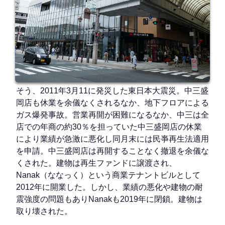
そう、2011年3月11に発災した東日本大震災。中三盛
岡店も休業を余儀なくされるなか、地下フロアによる
ガス爆発事故。営業再開が困難になるなか、中三は全
店での年商の約30％を担っていた中三盛岡店の休業
により業績が急激に悪化し同月末には民亊再生法適用
を申請。中三盛岡店は再開することなく撤退を余儀な
くされた。建物は再生ファンドに譲渡され、
Nanak（ななっく）という商業テナントビルとして
2012年に開業した。しかし、業績の悪化や建物の耐
震強度の問題もありNanakも2019年に閉鎖。建物は
取り壊された。