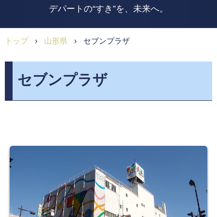
デパートの“すき”を、未来へ。
トップ
›
山形県
›
セブンプラザ
セブンプラザ