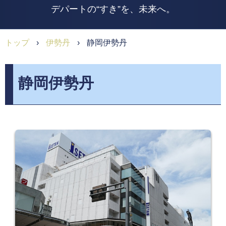
デパートの“すき”を、未来へ。
トップ
›
伊勢丹
›
静岡伊勢丹
静岡伊勢丹