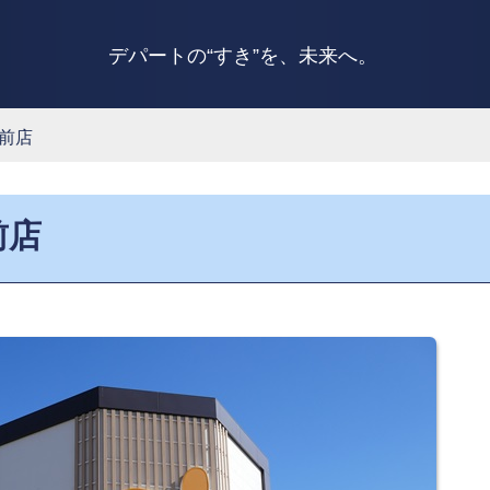
デパートの“すき”を、未来へ。
前店
前店