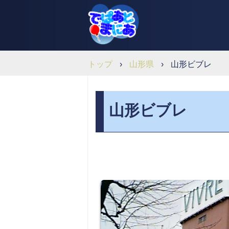
トップ
›
山形県
›
山形ビブレ
山形ビブレ